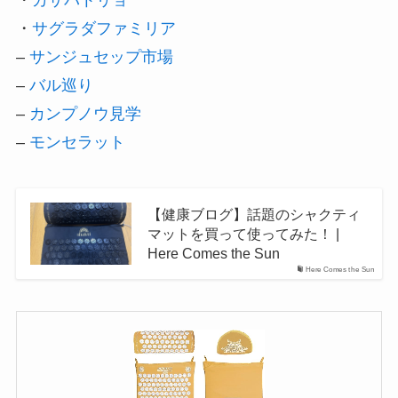
・
カサバトリョ
・
サグラダファミリア
–
サンジュセップ市場
–
バル巡り
–
カンプノウ見学
–
モンセラット
【健康ブログ】話題のシャクティ
マットを買って使ってみた！ |
Here Comes the Sun
Here Comes the Sun