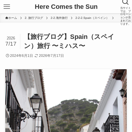
Here Comes the Sun
当サイト
では、プ
ロモーシ
ョンが含
ホーム
2. 旅行ブログ
2-2.海外旅行
2-2-2.Spain（スペイン）
まれてお
ります。
【旅行ブログ】Spain（スペイ
2026
7/17
ン）旅行 〜ミハス〜
2024年6月1日
2026年7月17日