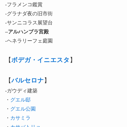
-フラメンコ鑑賞
-グラナダ夜の旧市街
-サンニコラス展望台
–
アルハンブラ宮殿
-ヘネラリーフェ庭園
【
ボデガ・イニエスタ
】
【
バルセロナ
】
-ガウディ建築
・
グエル邸
・
グエル公園
・
カサミラ