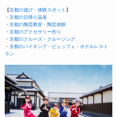
【
京都の遊び・体験スポット
】
・
京都の日帰り温泉
・
京都の陶芸教室・陶芸体験
・
京都のアクセサリー作り
・
京都のクルーズ・クルージング
・
京都のバイキング・ビュッフェ・ホテルレスト
ラン