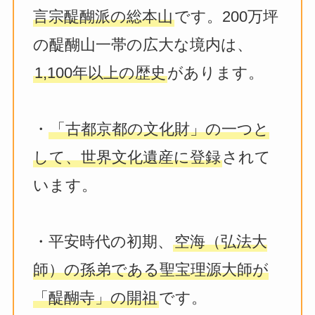
言宗醍醐派の総本山
です。200万坪
の醍醐山一帯の広大な境内は、
1,100年以上の歴史
があります。
・
「古都京都の文化財」の一つと
して、世界文化遺産に登録
されて
います。
・平安時代の初期、
空海（弘法大
師）の孫弟である聖宝理源大師が
「醍醐寺」の開祖
です。