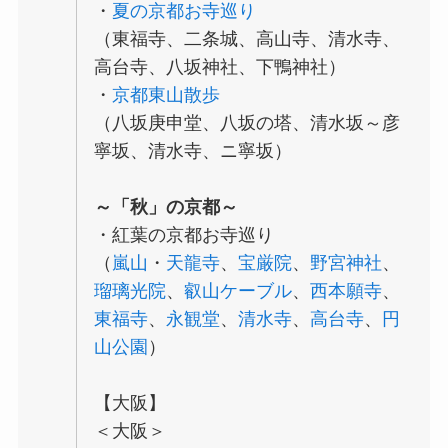
・
夏の京都お寺巡り
（東福寺、二条城、高山寺、清水寺、
高台寺、八坂神社、下鴨神社）
・
京都東山散歩
（八坂庚申堂、八坂の塔、清水坂～彦
寧坂、清水寺、ニ寧坂）
～「秋」の京都～
・紅葉の京都お寺巡り
（
嵐山
・
天龍寺
、
宝厳院
、
野宮神社
、
瑠璃光院
、
叡山ケーブル
、
西本願寺
、
東福寺
、
永観堂
、
清水寺
、
高台寺
、
円
山公園
）
【大阪】
＜大阪＞