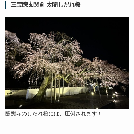
三宝院玄関前 太閤しだれ桜
醍醐寺のしだれ桜には、圧倒されます！