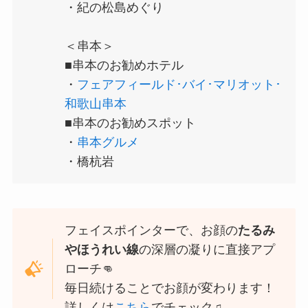
・紀の松島めぐり
＜串本＞
■串本のお勧めホテル
・
フェアフィールド･バイ･マリオット･
和歌山串本
■串本のお勧めスポット
・
串本グルメ
・橋杭岩
フェイスポインターで、お顔の
たるみ
やほうれい線
の深層の凝りに直接アプ
ローチ👊
毎日続けることでお顔が変わります！
詳しくは
こちら
でチェック♫