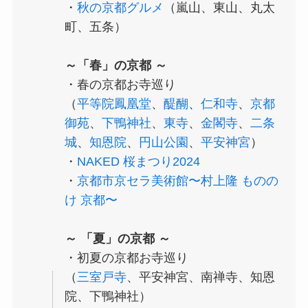
・
秋の京都グルメ
（嵐山、東山、丸太
町、五条）
～「春」の京都 ～
・春の京都お寺巡り
（
平等院鳳凰堂
、
醍醐
、
仁和寺
、
京都
御苑
、
下鴨神社
、
東寺
、
金閣寺
、
二条
城
、
知恩院
、
円山公園
、
平安神宮
）
・
NAKED 桜まつり2024
・
京都市京セラ美術館〜村上隆 ものの
け 京都〜
～ 「夏」の京都 ～
・初夏の京都お寺巡り
（
三室戸寺
、平安神宮、南禅寺、知恩
院、下鴨神社）