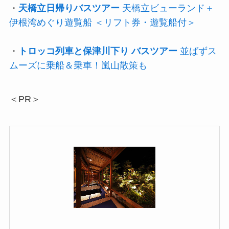
・
天橋立日帰りバスツアー
天橋立ビューランド＋
伊根湾めぐり遊覧船 ＜リフト券・遊覧船付＞
・
トロッコ列車と保津川下り バスツアー
並ばずス
ムーズに乗船＆乗車！嵐山散策も
＜PR＞