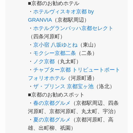
■京都のお勧めホテル
・
ホテルヴィスキオ京都 by
GRANVIA
（京都駅周辺）
・
ホテルグランバッハ京都セレクト
（四条河原町）
・
京小宿 八坂ゆとね
（東山）
・
モクシー京都二条
（二条）
・
ノク京都
（丸太町）
・
チャプター京都 トリビュートポート
フォリオホテル
（河原町通）
・
ザ・プリンス 京都宝ヶ池
（洛北）
■京都のお勧めスポット
・
春の京都グルメ
（京都駅周辺、四条
河原町、京都河原町、丸太町、宇治）
・
夏の京都グルメ
（京都河原町、高
雄、出町柳、祇園）