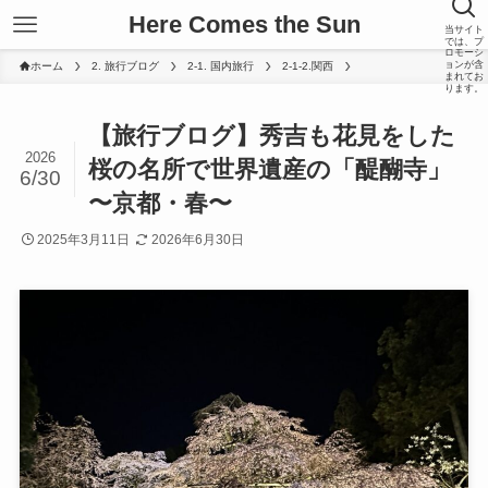
Here Comes the Sun
当サイト
では、プ
ロモーシ
ョンが含
ホーム
2. 旅行ブログ
2-1. 国内旅行
2-1-2.関西
まれてお
ります。
【旅行ブログ】秀吉も花見をした
2026
桜の名所で世界遺産の「醍醐寺」
6/30
〜京都・春〜
2025年3月11日
2026年6月30日