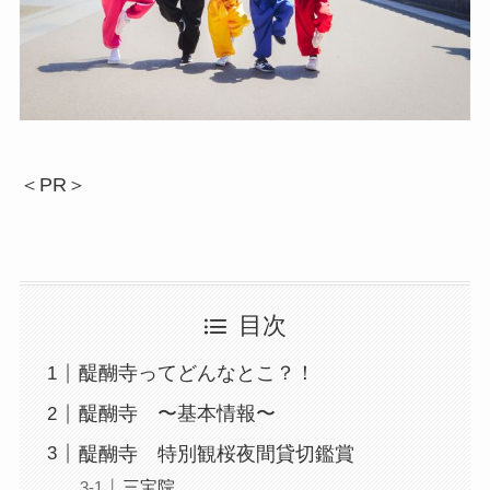
＜PR＞
目次
醍醐寺ってどんなとこ？！
醍醐寺 〜基本情報〜
醍醐寺 特別観桜夜間貸切鑑賞
三宝院