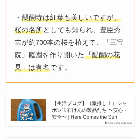
・
醍醐寺は紅葉も美しいですが、
桜の名所
としても知られ、豊臣秀
吉が約700本の桜を植えて、「三宝
院」庭園を作り開いた
「醍醐の花
見」は有名
です。
【生活ブログ】（激推し！）シャ
ボン玉石けんの製品たち 〜安心・
安全〜 | Here Comes the Sun
Here Comes the Sun