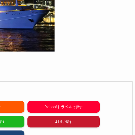
Yahoo!トラベル
JTB