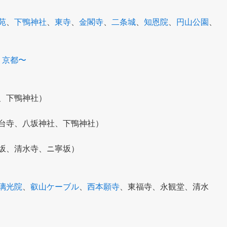
苑
、
下鴨神社
、
東寺
、
金閣寺
、
二条城
、
知恩院
、
円山公園
、
 京都〜
、下鴨神社）
台寺、八坂神社、下鴨神社）
坂、清水寺、ニ寧坂）
璃光院
、
叡山ケーブル
、
西本願寺
、東福寺、永観堂、清水