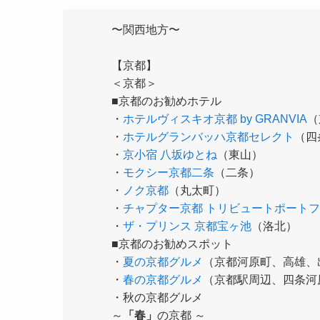
〜関西地方〜
【京都】
＜京都＞
■京都のお勧めホテル
・
ホテルヴィスキオ京都 by GRANVIA
（
・
ホテルグランバッハ京都セレクト
（四
・
京小宿 八坂ゆとね
（東山）
・
モクシー京都二条
（二条）
・
ノク京都
（丸太町）
・
チャプター京都 トリビュートポート
・
ザ・プリンス 京都宝ヶ池
（洛北）
■京都のお勧めスポット
・
夏の京都グルメ
（京都河原町、高雄、
・
春の京都グルメ
（京都駅周辺、四条河
・秋の京都グルメ
～
「春」
の京都 ～