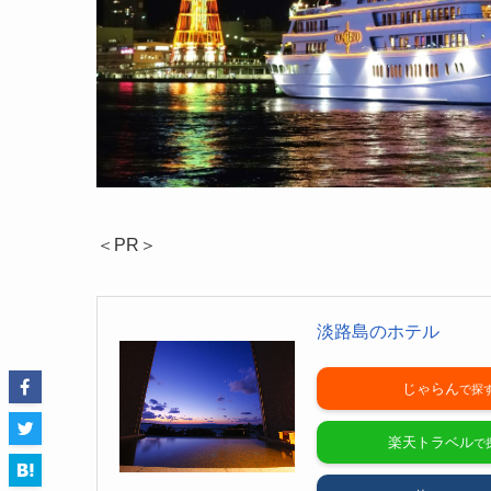
＜PR＞
淡路島のホテル
じゃらん
楽天トラベル