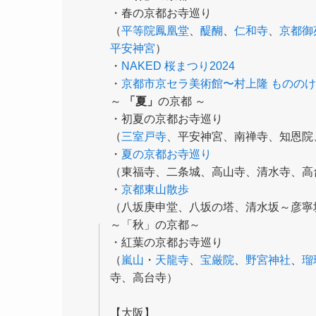
・春の京都お寺巡り
（
平等院鳳凰堂
、
醍醐
、
仁和寺
、
京都御
平安神宮
）
・
NAKED 桜まつり2024
・
京都市京セラ美術館〜村上隆 もののけ
～
「夏」
の京都 ～
・初夏の京都お寺巡り
（
三室戸寺
、平安神宮、南禅寺、知恩院
・
夏の京都お寺巡り
（東福寺、二条城、高山寺、清水寺、高
・
京都東山散歩
（八坂庚申堂、八坂の塔、清水坂～彦寧
～「秋」の京都～
・紅葉の京都お寺巡り
（
嵐山
・
天龍寺
、
宝厳院
、
野宮神社
、
瑠
寺、高台寺）
【大阪】