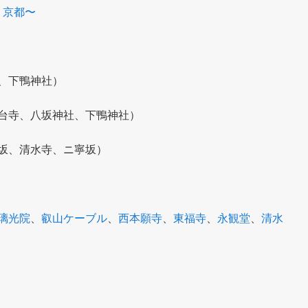
 京都〜
、下鴨神社）
台寺、八坂神社、下鴨神社）
坂、清水寺、ニ寧坂）
璃光院
、
叡山ケーブル
、
西本願寺
、
東福寺
、
永観堂
、
清水