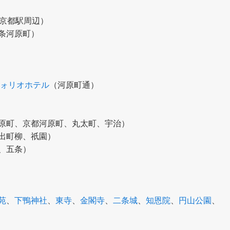
京都駅周辺）
条河原町）
フォリオホテル
（河原町通）
原町、京都河原町、丸太町、宇治）
出町柳、祇園）
、五条）
苑
、
下鴨神社
、
東寺
、
金閣寺
、
二条城
、
知恩院
、
円山公園
、