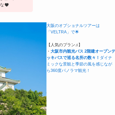
な
大阪のオプショナルツアーは
「VELTRA」で🌟
【人気のプラン♫】
・
大阪市内観光バス 2階建オープン
ッキバスで巡る名所の数々！
ダイナ
ミックな景観と季節の風を感じなが
ら360度パノラマ観光！