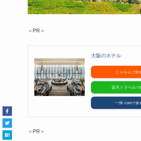
＜PR＞
大阪のホテル
じゃらん
楽天トラベル
一休.com
＜PR＞