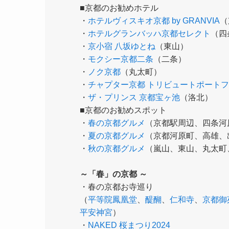
■京都のお勧めホテル
・
ホテルヴィスキオ京都 by GRANVIA
（
・
ホテルグランバッハ京都セレクト
（四
・
京小宿 八坂ゆとね
（東山）
・
モクシー京都二条
（二条）
・
ノク京都
（丸太町）
・
チャプター京都 トリビュートポート
・
ザ・プリンス 京都宝ヶ池
（洛北）
■京都のお勧めスポット
・
春の京都グルメ
（京都駅周辺、四条河
・
夏の京都グルメ
（京都河原町、高雄、
・
秋の京都グルメ
（嵐山、東山、丸太町
～「春」の京都 ～
・春の京都お寺巡り
（
平等院鳳凰堂
、
醍醐
、
仁和寺
、
京都御
平安神宮
）
・
NAKED 桜まつり2024