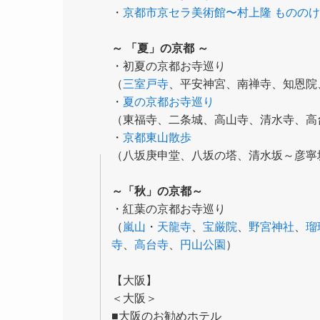
・
京都市京セラ美術館〜村上隆 もののけ
～ 「夏」の京都 ～
・初夏の京都お寺巡り
（
三室戸寺
、平安神宮、南禅寺、知恩院
・
夏の京都お寺巡り
（東福寺、二条城、高山寺、清水寺、高
・
京都東山散歩
（八坂庚申堂、八坂の塔、清水坂～彦寧
～「秋」の京都～
・紅葉の京都お寺巡り
（
嵐山
・
天龍寺
、
宝厳院
、
野宮神社
、
瑠
寺
、
高台寺
、
円山公園
）
【大阪】
＜大阪＞
■大阪のお勧めホテル