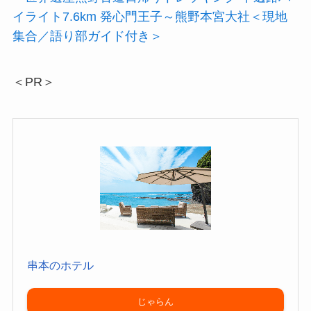
イライト7.6km 発心門王子～熊野本宮大社＜現地
集合／語り部ガイド付き＞
＜PR＞
串本のホテル
じゃらん