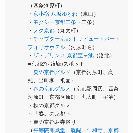
（四条河原町）
・
京小宿 八坂ゆとね
（東山）
・
モクシー京都二条
（二条）
・
ノク京都
（丸太町）
・
チャプター京都 トリビュートポート
フォリオホテル
（河原町通）
・
ザ・プリンス 京都宝ヶ池
（洛北）
■京都のお勧めスポット
・
夏の京都グルメ
（京都河原町、高
雄、出町柳、祇園）
・
春の京都グルメ
（京都駅周辺、四条
河原町、京都河原町、丸太町、宇治）
・秋の京都グルメ
～
「春」
の京都 ～
・春の京都お寺巡り
（
平等院鳳凰堂
、
醍醐
、
仁和寺
、
京都