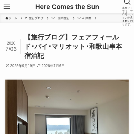
Here Comes the Sun
当サイト
では、プ
ロモーシ
ョンが含
ホーム
2. 旅行ブログ
2-1. 国内旅行
2-1-2.関西
まれてお
ります。
【旅行ブログ】フェアフィール
2026
ド･バイ･マリオット･和歌山串本
7/06
宿泊記
2025年9月19日
2026年7月6日