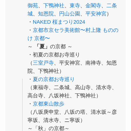
御苑
、
下鴨神社
、
東寺
、
金閣寺
、
二条
城
、
知恩院
、
円山公園
、
平安神宮
）
・
NAKED 桜まつり2024
・
京都市京セラ美術館〜村上隆 ものの
け 京都〜
～
「夏」
の京都 ～
・初夏の京都お寺巡り
（
三室戸寺
、平安神宮、南禅寺、知恩
院、下鴨神社）
・
夏の京都お寺巡り
（東福寺、二条城、高山寺、清水寺、
高台寺、八坂神社、下鴨神社）
・
京都東山散歩
（八坂庚申堂、八坂の塔、清水坂～彦
寧坂、清水寺、ニ寧坂）
～「秋」の京都～