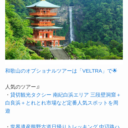
和歌山のオプショナルツアーは「VELTRA」で🌟
人気のツアー♫
・
貸切観光タクシー 南紀白浜エリア 三段壁洞窟＋
白良浜＋とれとれ市場など定番人気スポットを周
遊
・
世界遺産熊野古道日帰りトレッキング 中辺路ハ