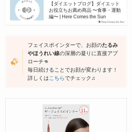
【ダイエットブログ】ダイエット
お役立ちお薦め商品 〜食事・運動
編〜 | Here Comes the Sun
Here Comes the Sun
フェイスポインターで、お顔の
たるみ
やほうれい線
の深層の凝りに直接アプ
ローチ👊
毎日続けることでお顔が変わります！
詳しくは
こちら
でチェック♫