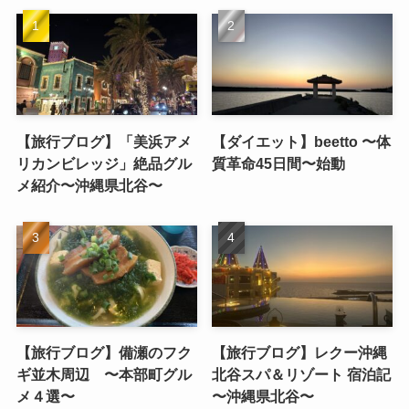
【旅行ブログ】「美浜アメ
【ダイエット】beetto 〜体
リカンビレッジ」絶品グル
質革命45日間〜始動
メ紹介〜沖縄県北谷〜
【旅行ブログ】備瀬のフク
【旅行ブログ】レクー沖縄
ギ並木周辺 〜本部町グル
北谷スパ＆リゾート 宿泊記
メ４選〜
〜沖縄県北谷〜