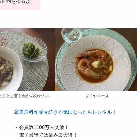
水化物を摂るよ。
け丼と豆苗とわかめのナムル
ブイヤベース
厳選無料作品★続きが気になったらレンタル！
・会員数1100万人突破！
・電子書籍では業界最大級！