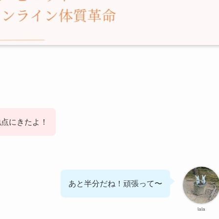
。
し地点にきたよ！
あと半分だね！頑張って〜
lala