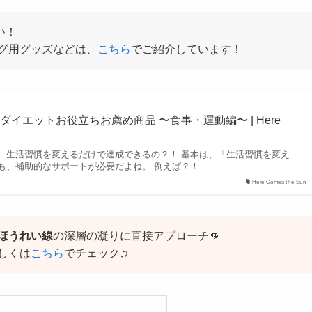
い！
グ用グッズなどは、
こちら
でご紹介しています！
イエットお役立ちお薦め商品 〜食事・運動編〜 | Here
、生活習慣を変えるだけで達成できるの？！ 基本は、「生活習慣を変え
も、補助的なサポートが必要だよね。 例えば？！ …
Here Comes the Sun
ほうれい線
の深層の凝りに直接アプローチ👊
しくは
こちら
でチェック♫