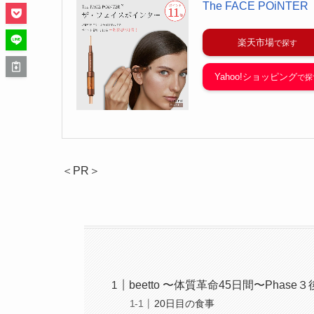
The FACE POiNTER
楽天市場
Yahoo!ショッピング
＜PR＞
beetto 〜体質革命45日間〜Phase３
20日目の食事