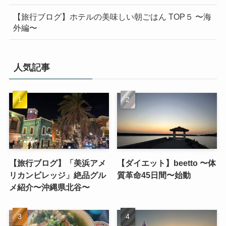
【旅行ブログ】ホテルの美味しい朝ごはん TOP５ 〜海
外編〜
人気記事
【旅行ブログ】「美浜アメ
【ダイエット】beetto 〜体
リカンビレッジ」絶品グル
質革命45日間〜始動
メ紹介〜沖縄県北谷〜