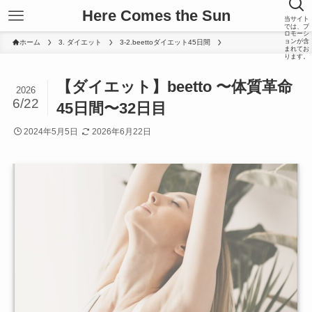
Here Comes the Sun
当サイト
では、プ
ロモーシ
ョンが含
ホーム
3. ダイエット
3-2.beettoダイエット45日間
まれてお
ります。
【ダイエット】beetto 〜体質革命
2026
6/22
45日間〜32日目
2024年5月5日
2026年6月22日