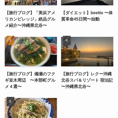
【旅行ブログ】「美浜アメ
【ダイエット】beetto 〜体
リカンビレッジ」絶品グル
質革命45日間〜始動
メ紹介〜沖縄県北谷〜
【旅行ブログ】備瀬のフク
【旅行ブログ】レクー沖縄
ギ並木周辺 〜本部町グル
北谷スパ＆リゾート 宿泊記
メ４選〜
〜沖縄県北谷〜