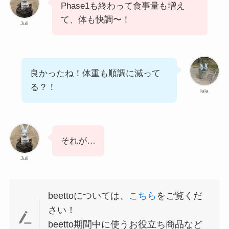
Phase1も終わって食事量も増え
て、体も快調〜！
Juli
良かったね！体重も順調に減って
る？！
lala
それが…
Juli
beettoについては、
こちら
をご覧くだ
さい！
beetto期間中に使うお役立ち商品など