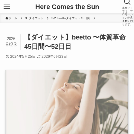
Here Comes the Sun
当サイト
では、プ
ロモーシ
ョンが含
ホーム
3. ダイエット
3-2.beettoダイエット45日間
まれてお
ります。
【ダイエット】beetto 〜体質革命
2026
6/23
45日間〜52日目
2024年5月25日
2026年6月23日