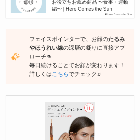
お役立ちお薦め商品 〜食事・運動
編〜 | Here Comes the Sun
Here Comes the Sun
フェイスポインターで、お顔の
たるみ
やほうれい線
の深層の凝りに直接アプ
ローチ👊
毎日続けることでお顔が変わります！
詳しくは
こちら
でチェック♫