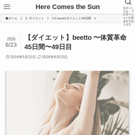
Here Comes the Sun
当サイト
では、プ
ロモーシ
ョンが含
ホーム
3. ダイエット
3-2.beettoダイエット45日間
まれてお
ります。
【ダイエット】beetto 〜体質革命
2026
6/23
45日間〜49日目
2024年5月22日
2026年6月23日