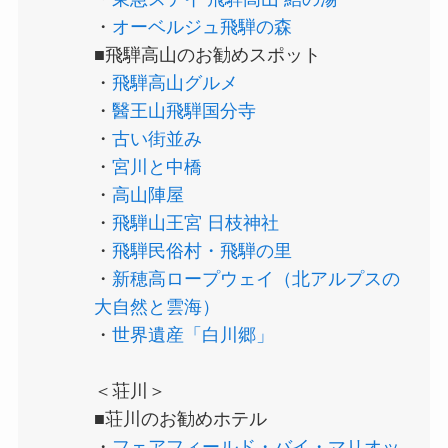
・
オーベルジュ飛騨の森
■飛騨高山のお勧めスポット
・
飛騨高山グルメ
・
醫王山飛騨国分寺
・
古い街並み
・
宮川と中橋
・
高山陣屋
・
飛騨山王宮 日枝神社
・
飛騨民俗村・飛騨の里
・
新穂高ロープウェイ（北アルプスの
大自然と雲海）
・
世界遺産「白川郷」
＜荘川＞
■荘川のお勧めホテル
・
フェアフィールド・バイ・マリオッ