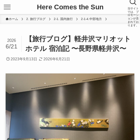
Here Comes the Sun
当サイト
では、プ
ロモーシ
ョンが含
ホーム
2. 旅行ブログ
2-1. 国内旅行
2-1-4.中部地方
まれてお
ります。
【旅行ブログ】軽井沢マリオット
2026
6/21
ホテル 宿泊記 〜長野県軽井沢〜
2023年9月13日
2026年6月21日