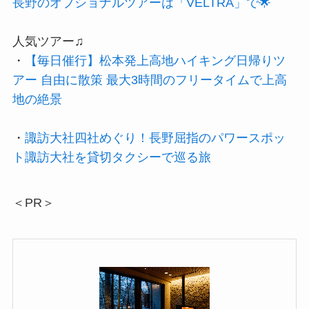
長野のオプショナルツアーは「VELTRA」で🌟
人気ツアー♫
・
【毎日催行】松本発上高地ハイキング日帰りツ
アー 自由に散策 最大3時間のフリータイムで上高
地の絶景
・
諏訪大社四社めぐり！長野屈指のパワースポッ
ト諏訪大社を貸切タクシーで巡る旅
＜PR＞