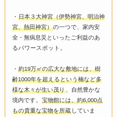
・
日本３大神宮（伊勢神宮、明治神
宮、熱田神宮）
の一つで、家内安
全・無病息災といったご利益のあ
るパワースポット。
・
約19万㎡の広大な敷地には、樹
齢1000年を超えるという楠など多
様な木々が生い茂り
、自然豊かな
境内です。
宝物館には、約6,000点
もの貴重な宝物を所蔵
していま