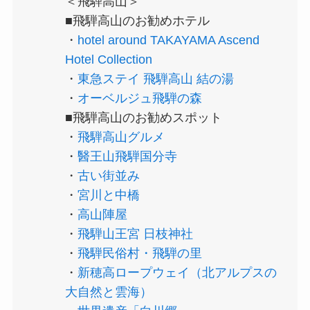
＜飛騨高山＞
■飛騨高山のお勧めホテル
・
hotel around TAKAYAMA Ascend
Hotel Collection
・
東急ステイ 飛騨高山 結の湯
・
オーベルジュ飛騨の森
■飛騨高山のお勧めスポット
・
飛騨高山グルメ
・
醫王山飛騨国分寺
・
古い街並み
・
宮川と中橋
・
高山陣屋
・
飛騨山王宮 日枝神社
・
飛騨民俗村・飛騨の里
・
新穂高ロープウェイ（北アルプスの
大自然と雲海）