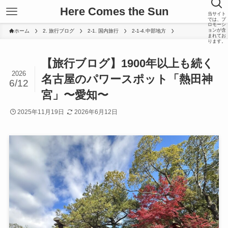
Here Comes the Sun
当サイト
では、プ
ロモーシ
ョンが含
ホーム
2. 旅行ブログ
2-1. 国内旅行
2-1-4.中部地方
まれてお
ります。
【旅行ブログ】1900年以上も続く
2026
名古屋のパワースポット「熱田神
6/12
宮」〜愛知〜
2025年11月19日
2026年6月12日