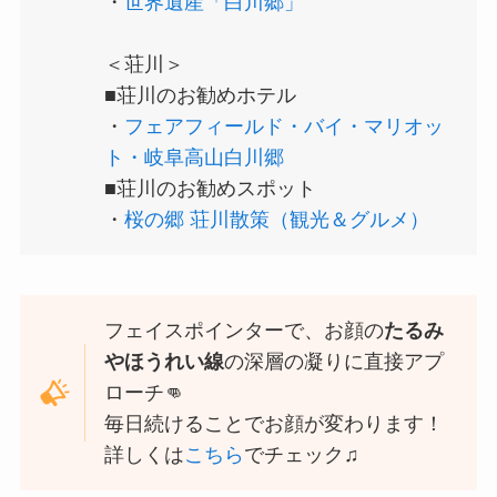
・
世界遺産「白川郷」
＜荘川＞
■荘川のお勧めホテル
・
フェアフィールド・バイ・マリオッ
ト・岐阜高山白川郷
■荘川のお勧めスポット
・
桜の郷 荘川散策（観光＆グルメ）
フェイスポインターで、お顔の
たるみ
やほうれい線
の深層の凝りに直接アプ
ローチ👊
毎日続けることでお顔が変わります！
詳しくは
こちら
でチェック♫