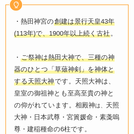
・熱田神宮の
創建は景行天皇43年
(113年)で、1900年以上続く古社
。
・
ご祭神は熱田大神で、三種の神
器のひとつ「草薙神剣」を神体と
する天照大神
です。天照大神は、
皇室の御祖神とも至高至貴の神と
の仰がれています。相殿神
天照
は、
大神・日本武尊・宮簀媛命・素戔嗚
尊・建稲種命の6柱です。