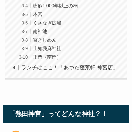
樹齢1,000年以上の楠
本宮
くさなぎ広場
南神池
宮きしめん
上知我麻神社
正門（南門）
ランチはここ！「あつた蓬莱軒 神宮店」
「熱田神宮」ってどんな神社？！