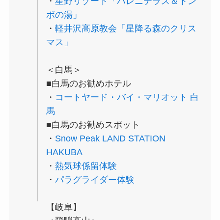
・
星野リゾート「ハレニテラス＆トン
ボの湯」
・
軽井沢高原教会「星降る森のクリス
マス」
＜白馬＞
■白馬のお勧めホテル
・
コートヤード・バイ・マリオット 白
馬
■白馬のお勧めスポット
・
Snow Peak LAND STATION
HAKUBA
・
熱気球係留体験
・
パラグライダー体験
【岐阜】