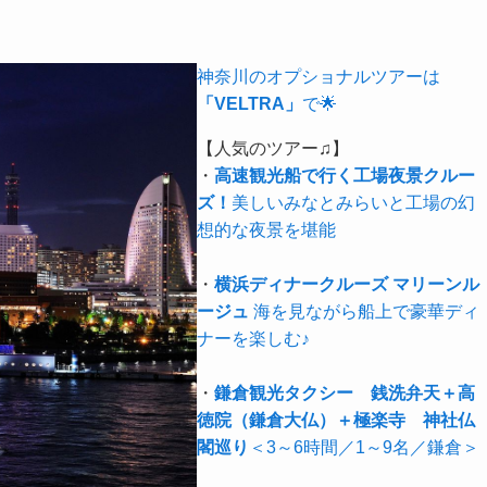
神奈川のオプショナルツアーは
「VELTRA」
で🌟
【人気のツアー♫】
・
高速観光船で行く工場夜景クルー
ズ！
美しいみなとみらいと工場の幻
想的な夜景を堪能
・
横浜ディナークルーズ マリーンル
ージュ
海を見ながら船上で豪華ディ
ナーを楽しむ♪
・
鎌倉観光タクシー 銭洗弁天＋高
徳院（鎌倉大仏）＋極楽寺 神社仏
閣巡り
＜3～6時間／1～9名／鎌倉＞