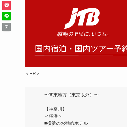
＜PR＞
〜関東地方（東京以外）〜
【神奈川】
＜横浜＞
■横浜のお勧めホテル