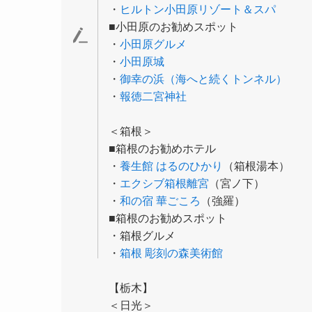
・
ヒルトン小田原リゾート＆スパ
■小田原のお勧めスポット
・
小田原グルメ
・
小田原城
・
御幸の浜（海へと続くトンネル）
・
報徳二宮神社
＜箱根＞
■箱根のお勧めホテル
・
養生館 はるのひかり
（箱根湯本）
・
エクシブ箱根離宮
（宮ノ下）
・
和の宿 華ごころ
（強羅）
■箱根のお勧めスポット
・箱根グルメ
・
箱根 彫刻の森美術館
【栃木】
＜日光＞