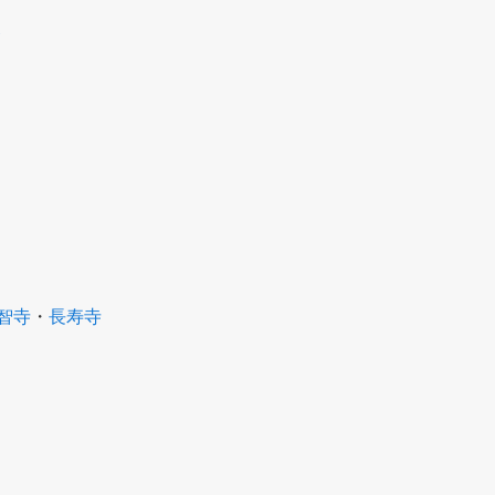
智寺
・
長寿寺