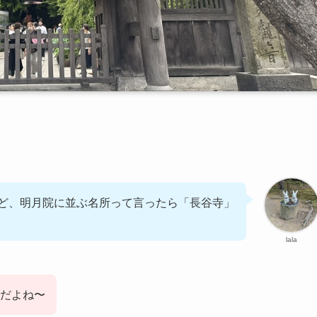
。
ど、明月院に並ぶ名所って言ったら「長谷寺」
lala
だよね〜