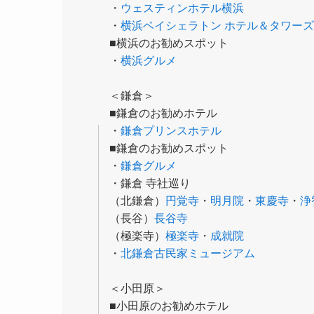
・
ウェスティンホテル横浜
・
横浜ベイシェラトン ホテル＆タワーズ
■横浜のお勧めスポット
・
横浜グルメ
＜鎌倉＞
■鎌倉のお勧めホテル
・
鎌倉プリンスホテル
■鎌倉のお勧めスポット
・
鎌倉グルメ
・鎌倉 寺社巡り
（北鎌倉）
円覚寺
・
明月院
・
東慶寺
・
浄
（長谷）
長谷寺
（極楽寺）
極楽寺
・
成就院
・
北鎌倉古民家ミュージアム
＜小田原＞
■小田原のお勧めホテル