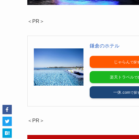
＜PR＞
鎌倉のホテル
じゃらん
楽天トラベル
一休.com
＜PR＞