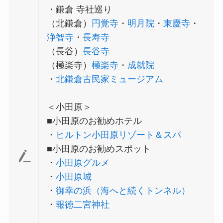
・鎌倉 寺社巡り
（北鎌倉）
円覚寺
・
明月院
・
東慶寺
・
浄智寺
・
長寿寺
（長谷）
長谷寺
（極楽寺）
極楽寺
・
成就院
・
北鎌倉古民家ミュージアム
＜小田原＞
■小田原のお勧めホテル
・
ヒルトン小田原リゾート＆スパ
■小田原のお勧めスポット
・
小田原グルメ
・
小田原城
・
御幸の浜（海へと続くトンネル）
・
報徳二宮神社