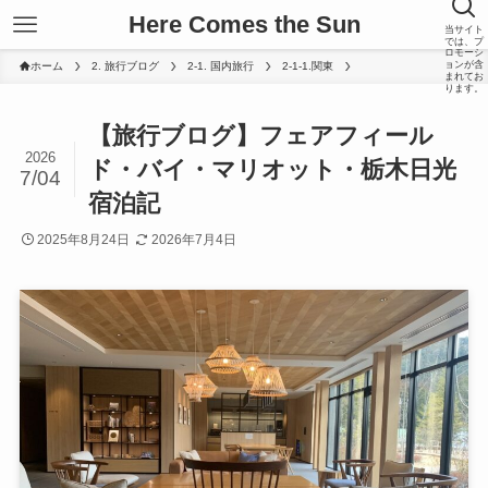
Here Comes the Sun
当サイト
では、プ
ロモーシ
ョンが含
ホーム
2. 旅行ブログ
2-1. 国内旅行
2-1-1.関東
まれてお
ります。
【旅行ブログ】フェアフィール
2026
ド・バイ・マリオット・栃木日光
7/04
宿泊記
2025年8月24日
2026年7月4日