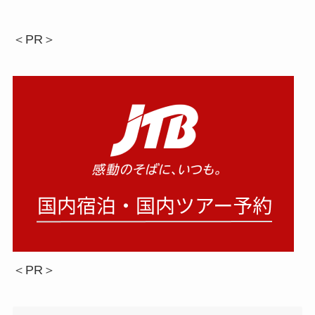
＜PR＞
＜PR＞