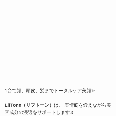
1台で顔、頭皮、髪までトータルケア美顔✨
LifTone
（リフトーン）
は、 表情筋を鍛えながら美
容成分の浸透をサポートします♫
①2種類のアタッチメントがあります！
・FACEアタッチメント（プレート型）
→顔の皮膚に密着しやすい平面設計
・SCALPアタッチメント（ラウンド型）
→頭皮の丸みに沿ってフィットする形状
②3つの技術が「同時に」動く
「熱」「超音波」「EMS」の3つが同時に作用する
のが特徴です！
＜PR＞