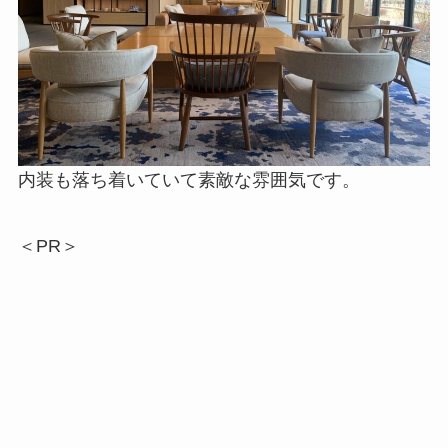
“
洗うだけ
”
で肌が潤う、洗顔がスキンケアになる
新習慣。
“
洗うだけ
”
で、肌がしっとりと満たされる新習
慣。
潤いを逃さず閉じ込める保湿のヴェールで優しく
洗い上げ、洗顔の時間をスキンケアのステップへ
と高めます。
三鳩化学工業の約
80
年以上の実績が、信頼の証で
す！
＜PR＞