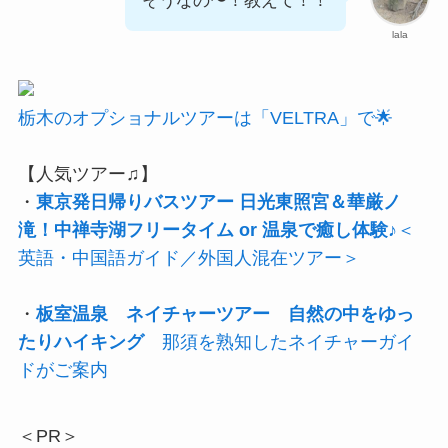
そうなの〜！教えて！！
lala
栃木のオプショナルツアーは「VELTRA」で🌟
【人気ツアー♫】
・
東京発日帰りバスツアー 日光東照宮＆華厳ノ
滝！中禅寺湖フリータイム or 温泉で癒し体験♪
＜
英語・中国語ガイド／外国人混在ツアー＞
・
板室温泉 ネイチャーツアー 自然の中をゆっ
たりハイキング
那須を熟知したネイチャーガイ
ドがご案内
＜PR＞