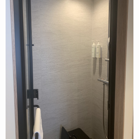
リンスインシャンプーなので、気になる方は持っ
て行った方がいいと思います。
＜PR＞
【生活ブログ】（激推し！）シャ
ボン玉石けんの製品たち 〜安心・
安全〜 | Here Comes the Sun
Here Comes the Sun
＜PR＞
日光温泉 ほの香