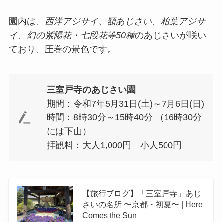
園内は、
西洋アジサイ、額あじさい、柏葉アジサ
イ、幻の紫陽花・七段花等50種
のあじさいが咲い
ており、圧巻の景色です。
三室戸寺のあじさい園
期間：令和7年5月31日(土)～7月6日(日)
時間：8時30分～15時40分 （16時30分
には下山）
拝観料：大人1,000円 小人500円
【旅行ブログ】「三室戸寺」あじ
さいの名所 〜京都・初夏〜 | Here
Comes the Sun