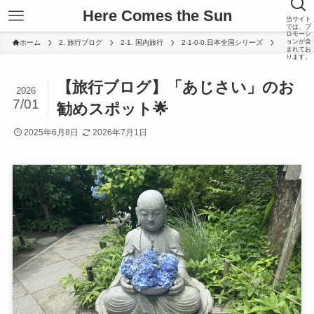
Here Comes the Sun
当サイト
では、プ
ロモーシ
ョンが含
ホーム
2. 旅行ブログ
2-1. 国内旅行
2-1-0-0.日本全国シリーズ
まれてお
ります。
【旅行ブログ】「あじさい」のお
2026
7/01
勧めスポット🌟
2025年6月8日
2026年7月1日