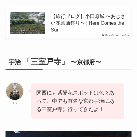
【旅行ブログ】小田原城 〜あじさ
い花菖蒲祭り〜 | Here Comes the
Sun
Here Comes the Sun
「三室戸寺」
宇治
〜京都府〜
関西にも紫陽花スポットは色々あ
って、中でも有名な京都宇治にあ
Juli
る三室戸寺に行ってきたよ！