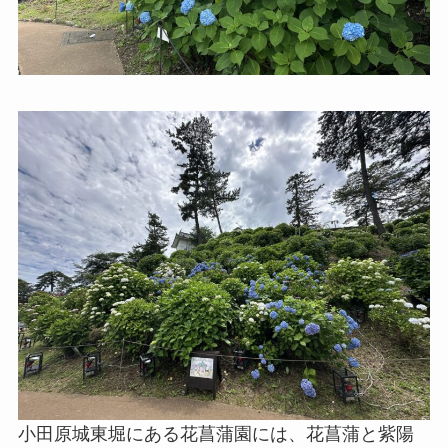
小田原城東堀にある花菖蒲園には、花菖蒲と紫陽