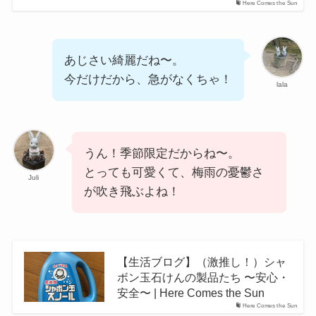
Here Comes the Sun
あじさい綺麗だね〜。
今だけだから、急がなくちゃ！
lala
うん！季節限定だからね〜。
とっても可愛くて、梅雨の憂鬱さ
Juli
が吹き飛ぶよね！
【生活ブログ】（激推し！）シャ
ボン玉石けんの製品たち 〜安心・
安全〜 | Here Comes the Sun
Here Comes the Sun