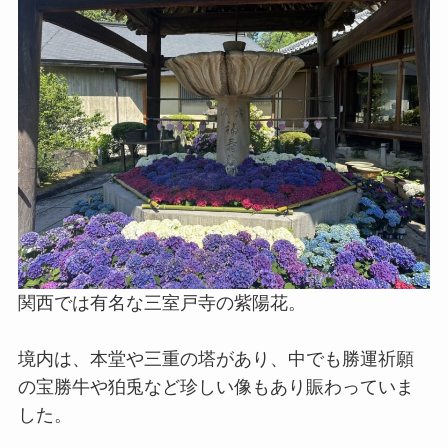
関西では有名な三室戸寺の紫陽花。
境内は、本堂や三重の塔があり、中でも勝運祈願
の宝勝牛や狛兎など珍しい像もあり賑わっていま
した。