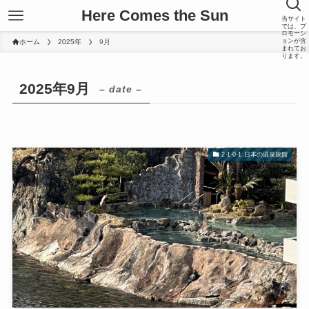
Here Comes the Sun
当サイト
では、プ
ロモーシ
ョンが含
ホーム
2025年
9月
まれてお
ります。
2025年9月
– date –
2-1-0-1.日本の温泉旅館