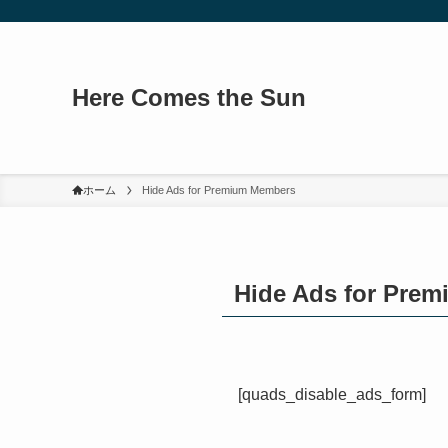
Here Comes the Sun
ホーム
Hide Ads for Premium Members
Hide Ads for Pre
[quads_disable_ads_form]