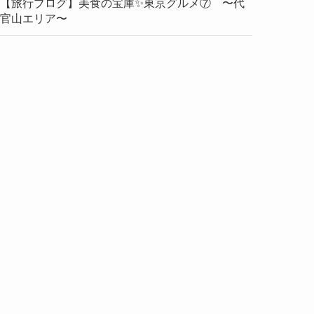
【旅行ブログ】美食の宝庫✨東京グルメ⑦ 〜代
官山エリア〜